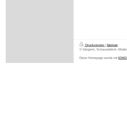
Druckversion
|
Sitemap
© Sängerin, Schauspielerin, Modera
Diese Homepage wurde mit
IONOS